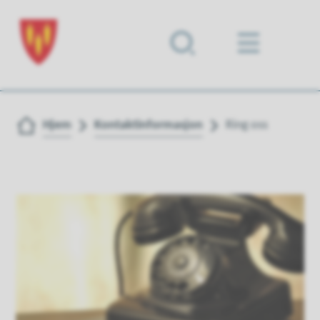
Forsiden
Du er her:
Hjem
Kontaktinformasjon
Ring oss