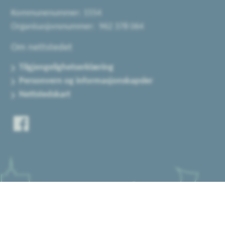
Kommunenummer: 1554
Organisasjonsnummer: 962 378 064
Om nettstedet
Tilgjengelighetserklæring
Personvern og informasjonskapsler
Nettstedskart