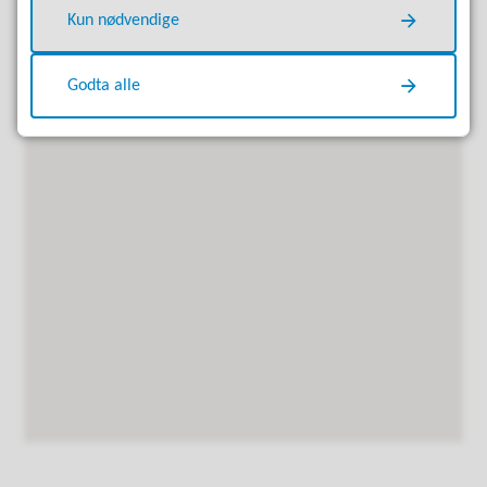
Kun nødvendige
6530 Averøy
Godta alle
Kart