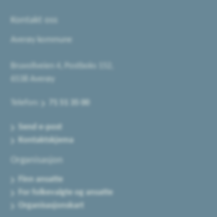
Kontakt oss
Averøy kommune
Bruvollveien 4, Postboks 152,
6538 Averøy
Telefon:
71 51 35 00
Send e-post
Kontaktskjema
Organisasjon
Finn ansatte
For folkevalgte og ansatte
Organisasjonskart