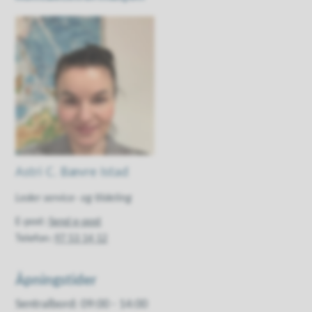
Astri C. Bævre Istad
Leder service- og tildeling
E-post
Send e-post
Telefon
97 53 14 12
Åpningstider
Sentralbord: 09:00 - 14:00