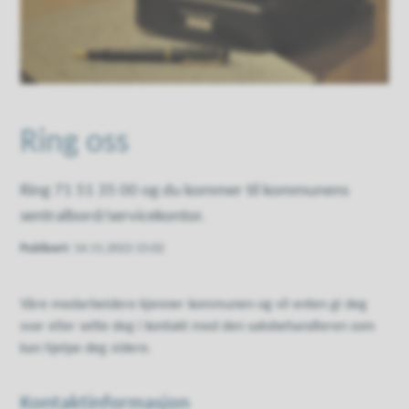
Ring oss
Ring 71 51 35 00 og du kommer til kommunens
sentralbord/servicekontor.
Publisert
14.11.2023 15:02
Våre medarbeidere kjenner kommunen og vil enten gi deg
svar eller sette deg i kontakt med den saksbehandleren som
kan hjelpe deg videre.
Kontaktinformasjon