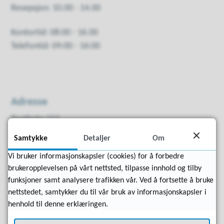
Resepsjon: 10.00 - 14.00
Kontortid: 08:00 - 16.00
Telefontid: 09:00 - 16:00
Adresse
Postboks 152
6538 Averøy
Samtykke
Detaljer
Om
Vi bruker informasjonskapsler (cookies) for å forbedre
E-post:
post@averoy.kommune.no
brukeropplevelsen på vårt nettsted, tilpasse innhold og tilby
Telefon sentralbord:
71 51 35 00
funksjoner samt analysere trafikken vår. Ved å fortsette å bruke
nettstedet, samtykker du til vår bruk av informasjonskapsler i
Besøksadresse:
henhold til denne erklæringen.
Kommunehuset
Bruvollveien 4