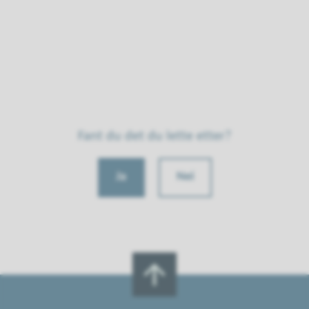
Fant du det du lette etter?
Ja
Nei