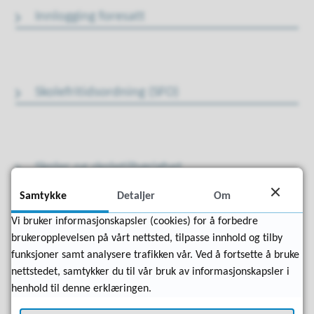
Innlogging foresatt
Skolefritidsordning (SFO)
Skoler og skoletilhørighet
Samtykke
Detaljer
Om
Vi bruker informasjonskapsler (cookies) for å forbedre
brukeropplevelsen på vårt nettsted, tilpasse innhold og tilby
Kulturskolen
funksjoner samt analysere trafikken vår. Ved å fortsette å bruke
nettstedet, samtykker du til vår bruk av informasjonskapsler i
henhold til denne erklæringen.