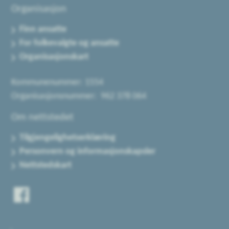
Organisasjon
Finn ansatte
For folkevalgte og ansatte
Organisasjonskart
Kommunenummer: 1554
Organisasjonsnummer: 962 378 064
Om nettstedet
Tilgjengelighetserklæring
Personvern og informasjonskapsler
Nettstedskart