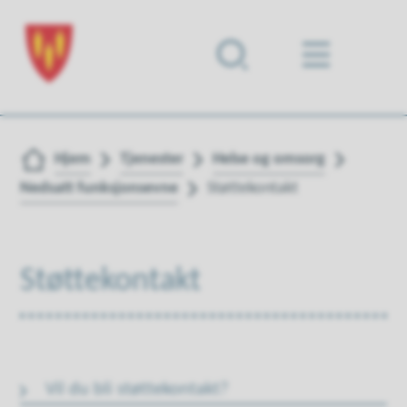
Forsiden
Du er her:
Hjem
Tjenester
Helse og omsorg
Nedsatt funksjonsevne
Støttekontakt
Støttekontakt
Vil du bli støttekontakt?