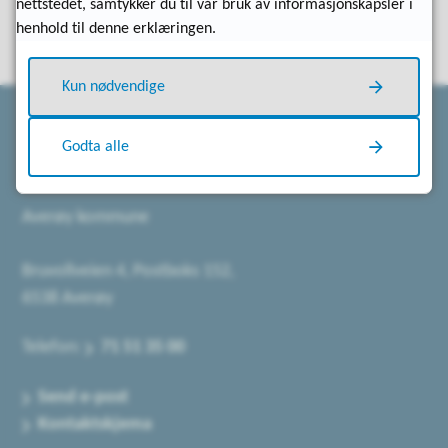
nettstedet, samtykker du til vår bruk av informasjonskapsler i
henhold til denne erklæringen.
Kun nødvendige
Godta alle
Kontakt oss
Averøy kommune
Bruvollveien 4, Postboks 152,
6538 Averøy
Telefon:
71 51 35 00
Send e-post
Kontaktskjema