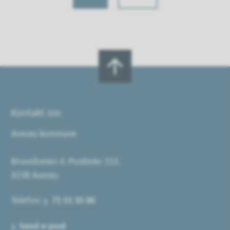
Kontakt oss
Averøy kommune
Bruvollveien 4, Postboks 152,
6538 Averøy
Telefon:
71 51 35 00
Send e-post