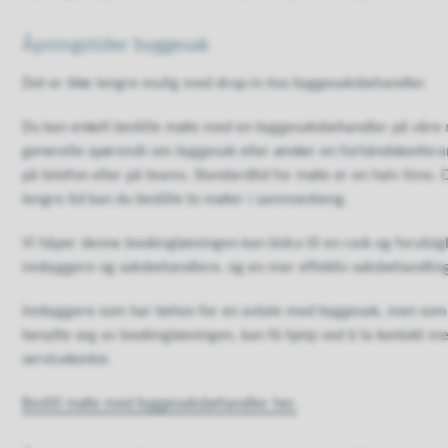
Åpningstider byggesak
Det er ikke lengre mulig med drop-in hos byggesaksbehandler.
Du kan enkelt bestille møte med en byggesaksbehandler på våre 
generelle spørsmål om byggesak eller ønsker en forhåndskonferan
på telefon eller på teams. Standardtid for møte er en halv time.
lengre tid kan du bestille to møter i sammenheng.
Vi håper denne bookingløsningen kan bidra til en rask og forutsi
innbyggere og saksbehandlere, og en mer effektiv saksbehandlin
Innbyggere som har behov for en avtale med byggesak, men som i
benytte seg av bookingløsningen, kan få hjelp ved å ta kontakt
servicekontor.
Bestill møte med byggesaksbehandler her.