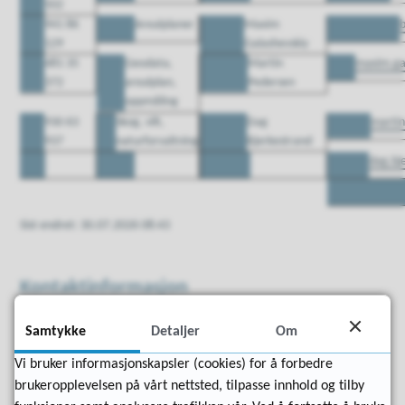
502
941 86
Arealplaner
Maxim
129
Galashevskiy
481 35
Geodata,
Martin
maxim.ga
372
arealplan,
Pedersen
oppmåling
930 63
Skog, vilt,
Dag
marti
937
naturforvaltning
Bjerkestrand
dag.bj
Sist endret
30.07.2026 08:43
Kontaktinformasjon
Samtykke
Detaljer
Om
Adresse
Vi bruker informasjonskapsler (cookies) for å forbedre
Postboks 152
brukeropplevelsen på vårt nettsted, tilpasse innhold og tilby
6538 Averøy