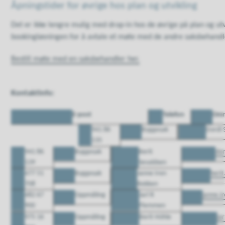
Åpningstider for øvrige hos plan og utvikling
Det er ikke lengre mulig med drop-in hos de øvrige på plan og utv
bookingløsningen for å avtale et møte med de andre saksbehandle
Bestill møte med en saksbehandler her.
Kontaktinfo:
E-post
Telefon
Omr
941 86
Byggesak
Dordi
135
941 86
Byggesak
Berit
do
139
Sevaldsen
477 51
Byggesak
Janne Iren
beri
708
Bekken
482 67
Oppmåling
Jarl R
janne.
900
Flemmen
975 16
Oppmåling
Berit Höhle
ja