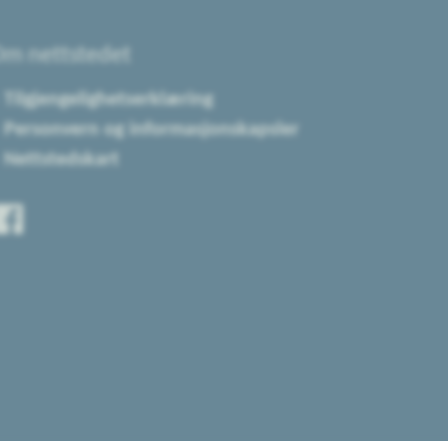
m nettstedet
Tilgjengelighetserklæring
Personvern og informasjonskapsler
Nettstedskart