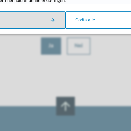
er i henhold til denne erklæringen.
Godta alle
Fant du det du lette etter?
Ja
Nei