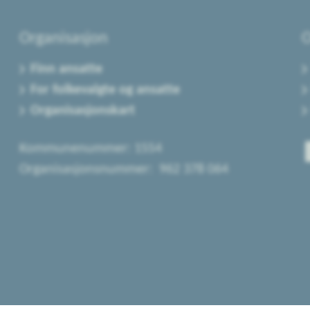
Organisasjon
O
Finn ansatte
For folkevalgte og ansatte
Organisasjonskart
Kommunenummer: 1554
Organisasjonsnummer: 962 378 064