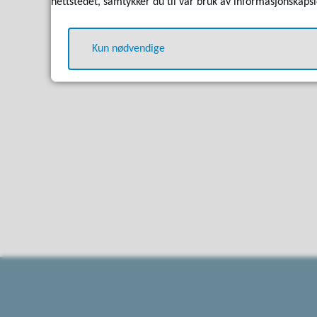
nettstedet, samtykker du til vår bruk av informasjonskapsl
Kun nødvendige