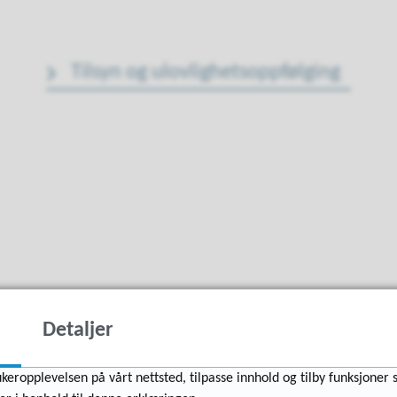
Tilsyn og ulovlighetsoppfølging
Detaljer
keropplevelsen på vårt nettsted, tilpasse innhold og tilby funksjoner 