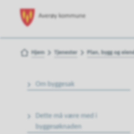
Du er her:
Hjem
Tjenester
Plan, bygg og eie
Om byggesak
Dette må være med i
byggesøknaden