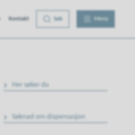
e
Kontakt
Søk
Meny
Her søker du
Søknad om dispensasjon