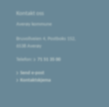
Kontakt oss
Averøy kommune
Bruvollveien 4, Postboks 152,
6538 Averøy
Telefon:
71 51 35 00
Send e-post
Kontaktskjema