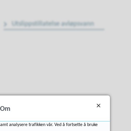
Utslippstillatelse avløpsvann
Om
samt analysere trafikken vår. Ved å fortsette å bruke