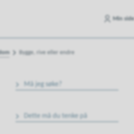
Min sid
ndom
Bygge, rive eller endre
Må jeg søke?
Dette må du tenke på