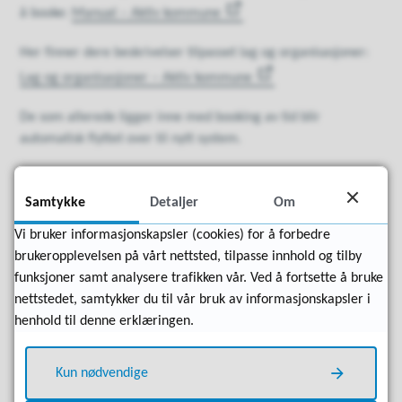
å booke:
Manual – Aktiv kommune
Her finner dere beskrivelser tilpasset lag og organisasjoner:
Lag og organisasjoner – Aktiv kommune
De som allerede ligger inne med booking av tid blir
automatisk flyttet over til nytt system.
Sammen skaper vi en mer aktiv kommune
Samtykke
Detaljer
Om
Aktiv Kommune handler om å senke terskelen for deltakelse
Vi bruker informasjonskapsler (cookies) for å forbedre
og legge til rette for mer bevegelse, fellesskap og livskvalitet.
brukeropplevelsen på vårt nettsted, tilpasse innhold og tilby
Gjennom bookingløsningen ønsker vi å gjøre det lettere å
funksjoner samt analysere trafikken vår. Ved å fortsette å bruke
koble mennesker med aktiviteter – uansett alder, nivå eller
nettstedet, samtykker du til vår bruk av informasjonskapsler i
interesse.
henhold til denne erklæringen.
Kun nødvendige