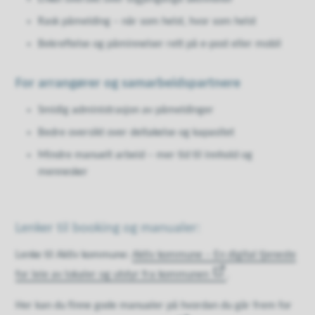
Rask påmelding – når som helst, hvor som helst
Bekreftelse og påminnelser rett på e-post eller mobil
For arrangører og samarbeidspartnere
Smidig administrasjon av påmeldinger
Bedre oversikt over deltakelse og kapasitet
Mindre manuelt arbeid – mer tid til innhold og
mennesker
Lenker til booking og manualer:
Lenke til Aktiv kommune:
Aktiv kommune – En digital tjeneste
for leie av lokaler og utstyr fra kommunen
.
Her kan du finne gode manualer på hvordan du går frem for