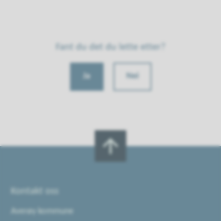
Fant du det du lette etter?
Ja
Nei
Kontakt oss
Averøy kommune