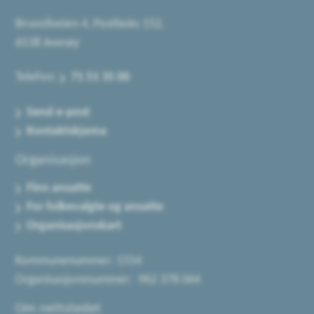
Bruvollveien 4, Postboks 152,
6538 Averøy
Telefon:
71 51 35 00
Send e-post
Kontaktskjema
Organisasjon
Finn ansatte
For folkevalgte og ansatte
Organisasjonskart
Kommunenummer: 1554
Organisasjonsnummer: 962 378 064
Om nettstedet