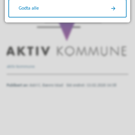
Godta alle
aktiv kommune
Publisert av
Astri C. Bævre Istad
Sist endret
13.02.2026 14:58