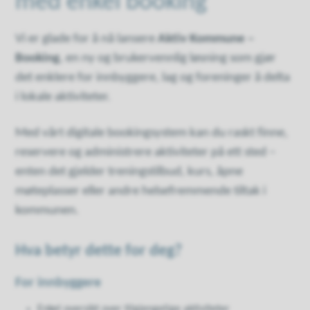
med enkel booking
Vi er glade for å nå lansere
Aktiv Kommune –
Booking
, en ny og brukervennlig løsning som gjør
det enklere for innbyggere, lag og foreninger å delta
i lokale aktiviteter.
Med vårt digitale bookingsystem kan du raskt finne,
reservere og administrere aktiviteter på ett sted –
enten det gjelder treningstilbud, kurs, åpne
møteplasser eller andre helsefremmende tiltak i
kommunen.
Hva betyr dette for deg?
For innbyggere
Enkel oversikt over tilgjengelige aktiviteter