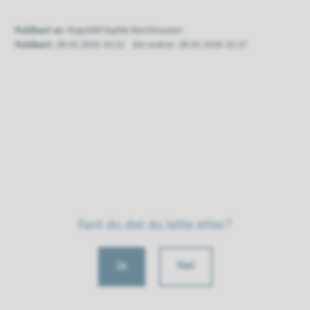
Publisert av
Ragnhild Sophie Berthinussen
Publisert
28.05.2026 10:22
Sist endret
28.05.2026 10:37
Fant du det du lette etter?
Ja
Nei