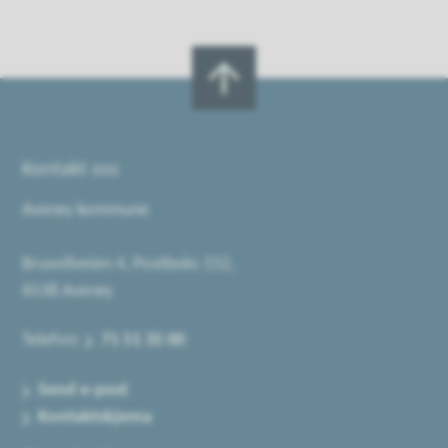
Kontakt oss
Averøy kommune
Bruvollveien 4, Postboks 152,
6538 Averøy
Telefon:
71 51 35 00
Send e-post
Kontaktskjema