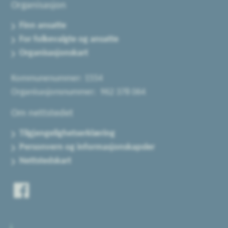
Organisasjon
Finn ansatte
For folkevalgte og ansatte
Organisasjonskart
Kommunenummer: 1554
Organisasjonsnummer: 962 378 064
Om nettstedet
Tilgjengelighetserklæring
Personvern og informasjonskapsler
Nettstedskart