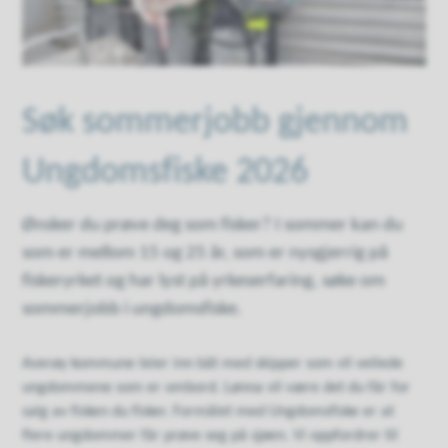
Søk sommerjobb gjennom
Ungdomsfiske 2026
Ønsker du prøve deg som fisker? I sommer kan du
som er mellom 15 og 25 år, som er nysgjerrig på
fiskeryrket og har lyst på yrkeserfaring, søke om
sommerjobb i ungdomsfiske.
Averøy kommune leier inn båt med skipper som vil veilede
ungdommene som er ombord. Lønna vil være det du får for
salg av fisken du fisker. Formålet med Ungdomsfiske er at
flere ungdommer får prøve seg på sjøen. Vi oppfordrer til