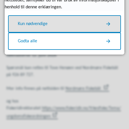
nettstedet, samtykker du til vår bruk av informasjonskapsler i
Følge opp de søknader/dokumentasjon som kreves, hvis
henhold til denne erklæringen.
du får tilbud om sommerjobb.
Kun nødvendige
Søknadsskjema:
Vi ønsker at du bruker
søknadsskjema
Godta alle
når du søker.
Søknadsfrist 12. juni 2026
Spørsmål kan rettes til Tove Henøen ved Nordmøre Fiskebåt
på 926 89 727.
Mer info finnes på nettsiden til
Nordmøre Fiskebåt
og hos
Fiskeridirektoratet
https://www.fiskeridir.no/Yrkesfiske/Tema/
ungdomsfiskeordningen