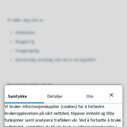
Vi søker deg som er
Arbeidsom
Nysgjerrig
Omgjengelig
Selvstendig samtidig som du er en lagspiller
For å kunne delta må du
Samtykke
Detaljer
Om
Fylle 15 år i 2026 eller være eldre, men ikke ha fylt 25 år
før 28.4.26.
Vi bruker informasjonskapsler (cookies) for å forbedre
Kunne møte opp og ta deg hjem fra avtalt oppmøtested
brukeropplevelsen på vårt nettsted, tilpasse innhold og tilby
hver dag.
funksjoner samt analysere trafikken vår. Ved å fortsette å bruke