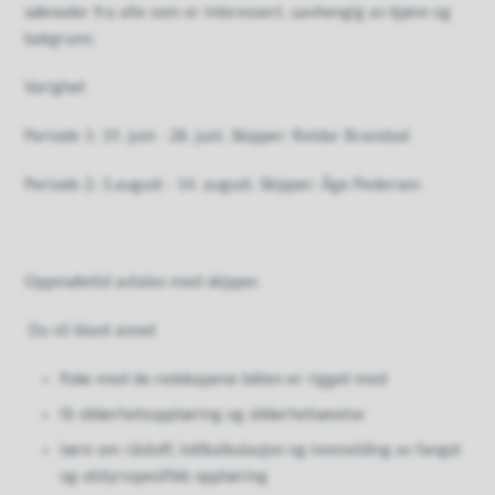
søknader fra alle som er interessert, uavhengig av kjønn og
bakgrunn.
Varighet
Periode 1: 19. juni - 28. juni. Skipper: Reidar Branstad
Periode 2: 3.august - 14. august. Skipper: Åge Pedersen
Oppmøtetid avtales med skipper.
Du vil blant annet
fiske med de redskapene båten er rigget med
få sikkerhetsopplæring og sikkerhetsøvelse
lære om råstoff, lottkalkulasjon og innmelding av fangst
og utstyrsspesifikk opplæring