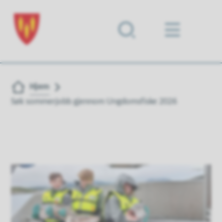
Forsiden
Du er her:
Hjem
Søk sommerjobb gjennom Ungdomsfiske 2026