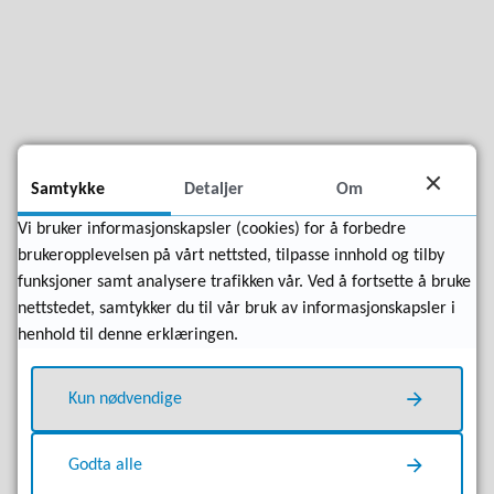
Samtykke
Detaljer
Om
Vi bruker informasjonskapsler (cookies) for å forbedre
brukeropplevelsen på vårt nettsted, tilpasse innhold og tilby
funksjoner samt analysere trafikken vår. Ved å fortsette å bruke
nettstedet, samtykker du til vår bruk av informasjonskapsler i
henhold til denne erklæringen.
Kun nødvendige
Godta alle
Fant du det du lette etter?