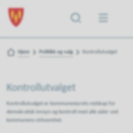
Forsiden
Du er her:
Hjem
Politikk og valg
Kontrollutvalget
Kontrollutvalget
Kontrollutvalget er kommunestyrets redskap for
demokratisk innsyn og kontroll med alle sider ved
kommunens virksomhet.