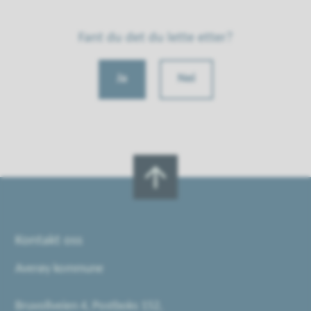
Fant du det du lette etter?
Ja
Nei
Kontakt oss
Averøy kommune
Bruvollveien 4, Postboks 152,