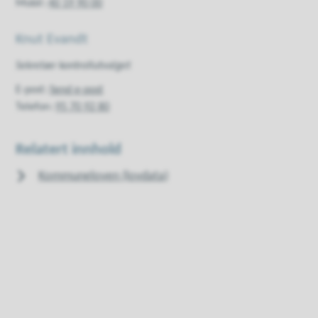
Mobil
40 19 90 00
Knut Evandt
Sekretær kontrollutvalget
E-post
Send e-post
Telefon
95 70 92 80
Relatert innhold
Kommuneloven (lovdata)