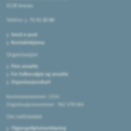
6538 Averøy
Telefon:
71 51 35 00
Send e-post
Kontaktskjema
Organisasjon
Finn ansatte
For folkevalgte og ansatte
Organisasjonskart
Kommunenummer: 1554
Organisasjonsnummer: 962 378 064
Om nettstedet
Tilgjengelighetserklæring