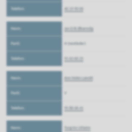
40 19 90 00
Jan Erik Øksenvåg
H (nestleder)
91 63 60 25
Ann Helen Løvold
V
95 86 06 41
Torgrim Utheim