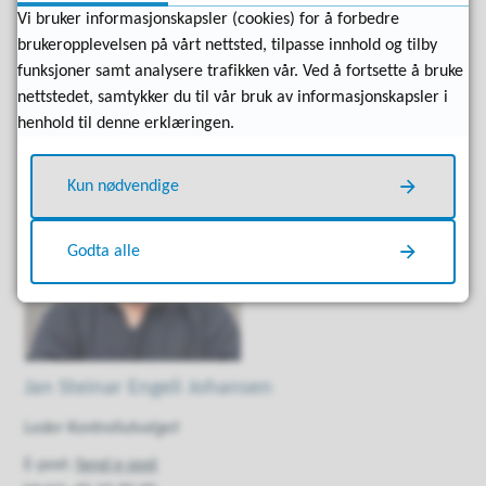
Vi bruker informasjonskapsler (cookies) for å forbedre
Publisert
05.11.2021 15:59
Sist endret
15.05.2026 09:05
brukeropplevelsen på vårt nettsted, tilpasse innhold og tilby
funksjoner samt analysere trafikken vår. Ved å fortsette å bruke
nettstedet, samtykker du til vår bruk av informasjonskapsler i
Kontaktinformasjon
henhold til denne erklæringen.
Kun nødvendige
Godta alle
Jan Steinar Engeli Johansen
Leder Kontrollutvalget
E-post
Send e-post