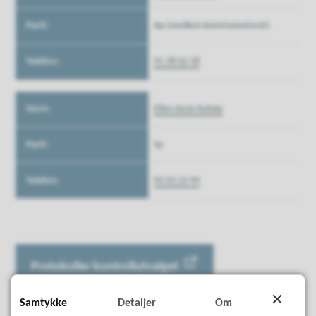
Ap (medlem kommunestyret)
91 58 02 58
Ellen Anne Kalvøy
Sp
92 03 23 99
Protokoller kontrollutvalget
Samtykke
Detaljer
Om