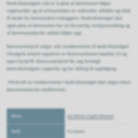
Kontrollutvalgets mål er å påse at kommunen følger
regelverket, og at virksomheten er målrettet, effektiv og etisk
til beste for kommunens innbyggere. Kontrollutvalget skal
også påse at kommunen har en forsvarlig revisjonsordning og
at kommunestyrets vedtak følges opp.
Kommunestyret velger selv medlemmene til kontrollutvalget.
Utvalgets arbeid reguleres av Kommuneloven kapittel 23 og
egen forskrift. Kommunestyret får seg forelagt
kontrollutvalgets rapporter og tar stilling til oppfølging.
Minst ett av medlemmene i kontrollutvalget skal velges blant
kommunestyrets medlemmer.
Navn:
Jan Steinar Engeli Johansen
Parti:
Frp (leder)
Telefon: