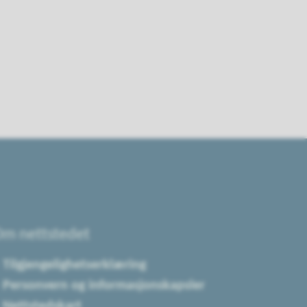
m nettstedet
Tilgjengelighetserklæring
Personvern og informasjonskapsler
Nettstedskart