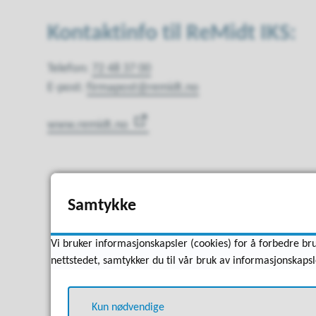
Kontaktinfo til ReMidt IKS:
Telefon:
72 48 37 00
E-post:
firmapost@remidt.no
www.remidt.no
Samtykke
Vi bruker informasjonskapsler (cookies) for å forbedre bru
nettstedet, samtykker du til vår bruk av informasjonskapsl
Kun nødvendige