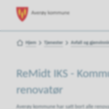
Du er her:
Hjem
Tjenester
Avfall og gjenvinni
ReMidt IKS - Komm
renovatør
Averøy kommune har satt bort alle renovas