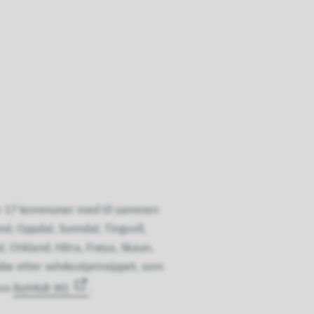
 av 17 kommuner med til sammen
d, Oppdal, Sunndal, Tingvoll,
, Orkland, Hitra, Frøya, Skaun,
be etter selvkostprinsippet, som
 om
ReMidt IKS
.