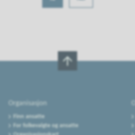
Organisasjon
O
Finn ansatte
For folkevalgte og ansatte
Organisasjonskart