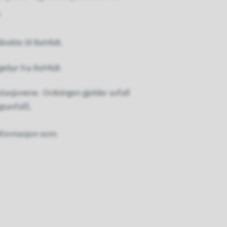
.
irekte til ReMidt.
gebyr fra ReMidt.
gsstasjonene. Ordningen gjelder avfall
gsavfall).
nformasjon som: