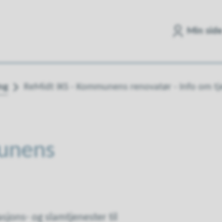
Min sid
ng
ReMidt IKS - Kommunens renovatør - Info om t
unens
jons- og slamtjenester til