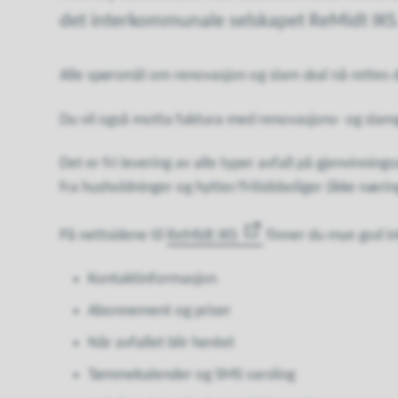
det interkommunale selskapet ReMidt IKS
Alle spørsmål om renovasjon og slam skal nå rettes d
Du vil også motta faktura med renovasjons- og slam
Det er fri levering av alle typer avfall på gjenvinnin
fra husholdninger og hytter/fritidsboliger (ikke nærin
På nettsidene til
ReMidt IKS
finner du mye god i
Kontaktinformasjon
Abonnement og priser
Når avfallet blir hentet
Tømmekalender og SMS varsling