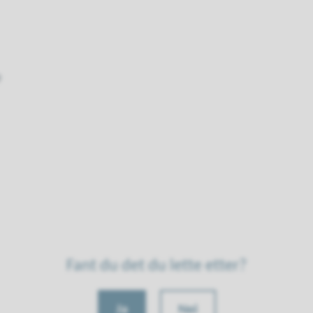
9
Fant du det du lette etter?
Ja
Nei