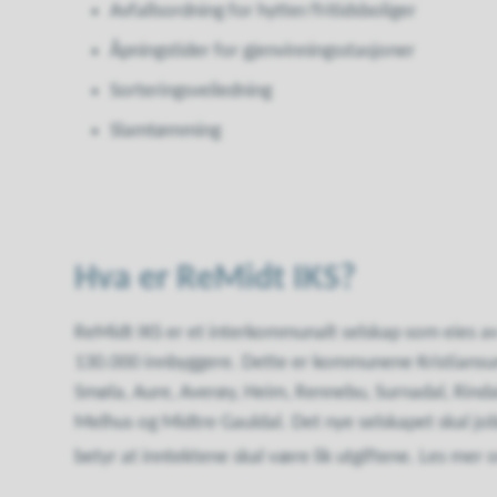
Avfallsordning for hytter/fritidsboliger
Åpningstider for gjenvinningsstasjoner
Sorteringsveiledning
Slamtømming
Hva er ReMidt IKS?
ReMidt IKS er et interkommunalt selskap som eies
130.000 innbyggere. Dette er kommunene Kristiansun
Smøla, Aure, Averøy, Heim, Rennebu, Surnadal, Rindal
Melhus og Midtre Gauldal. Det nye selskapet skal job
betyr at inntektene skal være lik utgiftene. Les mer