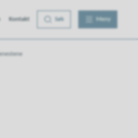
e
Kontakt
Søk
Meny
jenestene