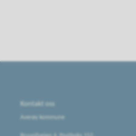
Kontakt oss
Averøy kommune
Bruvollveien 4, Postboks 152,