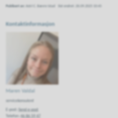
Publisert av
Astri C. Bævre Istad
Sist endret
26.09.2025 10:45
Kontaktinformasjon
Maren Valdal
servicekonsulent
E-post
Send e-post
Telefon
46 86 59 47