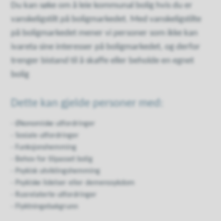
Du kan søke om å leie kommunal bolig hvis du er
vanskeligstilt på boligmarkedet.
Med vanskeligstilte
på boligmarkedet mener vi personer som ikke kan
ivareta sine interesser på boligmarkedet, og derfor
trenger bistand til å skaffe eller beholde en egnet
bolig
Dette kan gjelde personer med:
- Økonomiske utfordringer
- Sosiale utfordringer
- Funksjonshemming
- Behov for tilpasset bolig
- Psykisk utviklingshemming
- Psykiske lidelser eller demenssykdom
- Rusrelaterte utfordringer
- Flyktningebakgrunn