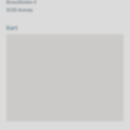
Bruvollveien 4
6530 Averøy
Kart