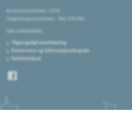
Kommunenummer: 1554
Organisasjonsnummer: 962 378 064
Om nettstedet
Tilgjengelighetserklæring
Personvern og informasjonskapsler
Nettstedskart