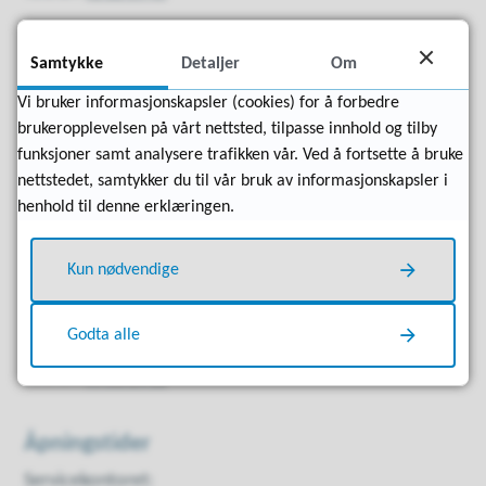
Samtykke
Detaljer
Om
Vi bruker informasjonskapsler (cookies) for å forbedre
brukeropplevelsen på vårt nettsted, tilpasse innhold og tilby
funksjoner samt analysere trafikken vår. Ved å fortsette å bruke
nettstedet, samtykker du til vår bruk av informasjonskapsler i
henhold til denne erklæringen.
Kun nødvendige
Astri C. Bævre Istad
Leder service- og tildeling
Godta alle
E-post
Send e-post
Telefon
97 53 14 12
Åpningstider
Servicekontoret: