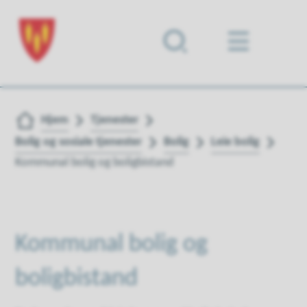
Forsiden
Du er her:
Hjem
Tjenester
Bolig og sosiale tjenester
Bolig
Leie bolig
Kommunal bolig og boligbistand
Kommunal bolig og
boligbistand