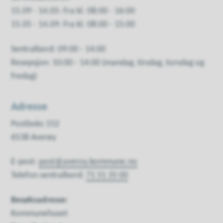
15.09 - 14.05: Fra kl. 08:00 - 16:00
15.05 - 14.09: Fra kl. 08:00 - 15:00
Sentralbord: 09:00 - 14:00
Resepsjon: 10:00 - 14:00 (mandag, tirsdag, torsdag og
fredag)
Adresse
Postboks 152
6538 Averøy
E-post:
post@averoy.kommune.no
Telefon sentralbord:
71 51 35 00
Besøksadresse:
Kommunehuset