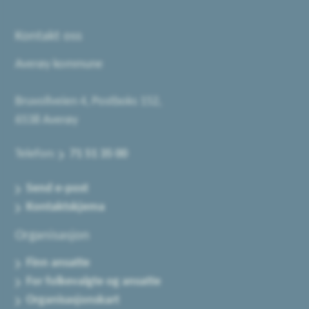
Kontakt oss
Averøy kommune
Bruvollveien 4, Postboks 152,
6538 Averøy
Telefon:
71 51 35 00
Send e-post
Kontaktskjema
Organisasjon
Finn ansatte
For folkevalgte og ansatte
Organisasjonskart