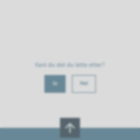
Fant du det du lette etter?
Ja
Nei