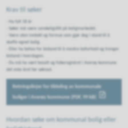
Krav til søker
- Ha fylt 18 år
- Søker må være vanskeligstilt på boligmarkedet.
- Være uten inntekt og formue som gjør deg i stand til å
skaffe egnet bolig.
- Eller ha behov for bistand til å mestre boforhold og trenger
bistand i hverdagen.
- Du må ha vært bosatt og folkeregistret i Averøy kommune
det siste året før søknad.
Retningslinjer for tildeling av kommunale
boliger i Averøy kommune
(PDF, 99 kB)
Hvordan søke om kommunal bolig eller