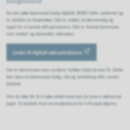
boligbistand
Du kan søke kommunal bolig digitalt. KOBO heter systemet og
er utviklet av Husbanken. Det er enkelt, brukervennlig og
laget for å ivareta ditt personvern. Det er Averøy kommune
som mottar og behandler søknaden.
Lenke til digitalt søknadsskjema
Det er kommunen som vurderer hvilken hjelp du kan få. Dette
kan være en kommunal bolig, råd og veiledning eller annen
bistand.
Hvis du ikke får til å søke elektronisk kan du levere søknad på
papir. Ta kontakt med servicekontoret for å få papirskjema.