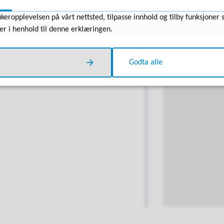
du kan bruke på DiBKs hjemmeside
6530 Averøy
keropplevelsen på vårt nettsted, tilpasse innhold og tilby funksjoner 
er i henhold til denne erklæringen.
Kart
Godta alle
8:42