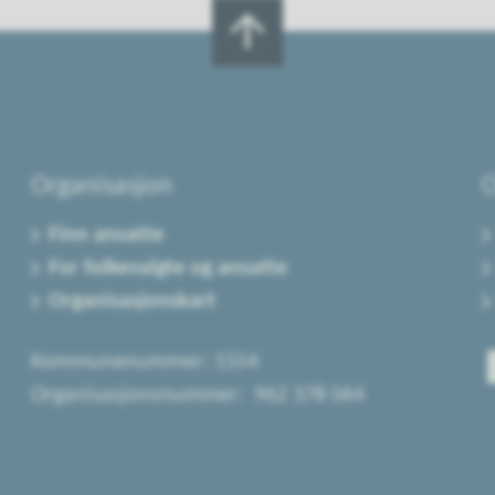
Organisasjon
O
Finn ansatte
For folkevalgte og ansatte
Organisasjonskart
Kommunenummer: 1554
Organisasjonsnummer: 962 378 064