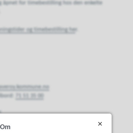
g åpnet for timebestilling hos den enkelte
.
ingstider og timebestilling he
r.
averoy.kommune.no
albord:
71 51 35 00
:
t
Om