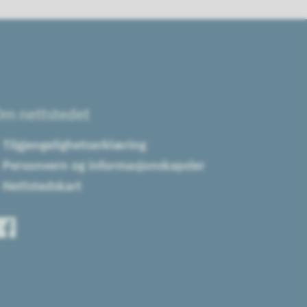
m nettstedet
Tilgjengelighetserklæring
Personvern og informasjonskapsler
Nettstedskart