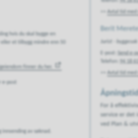
Telefon
94 18 6
>>
Avtal tid med
Berit Meret
ing hvis du skal bygge en
Jurist - byggesak
eller et tilbygg mindre enn 50
E-post
Send e-p
Telefon
94 18 6
geiendom finner du her.
>>
Avtal tid med
r e-post
Åpningsti
For å effektiv
service er det
ved Plan & utv
og innsending av søknad.