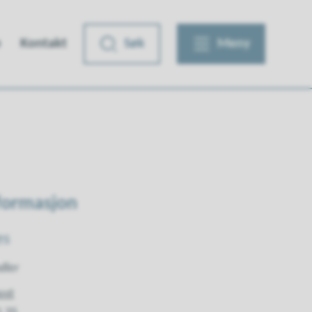
e
Kontakt
Søk
Meny
formasjon
es
dler
ost