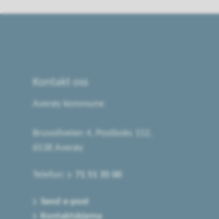
Kontakt oss
Averøy kommune
Bruvollveien 4, Postboks 152,
6538 Averøy
Telefon:
71 51 35 00
Send e-post
Kontaktskjema