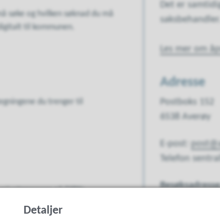
Det er samtidi
 må søke og hvilken søknad du må
saksbehandler
digitalt til kommunen.
Les mer om åpn
Adresse
egningene du trenger til
Postboks 152
6538 Averøy
E-post:
post@
Telefon sentr
Besøksadresse
 privatpersoner på DiBKs
Kommunehuse
Detaljer
Bruvollveien 4