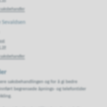
1 35
 saksbehandler
e Sevaldsen
ost
1 39
 saksbehandler
der
isere saksbehandlingen og for å gi bedre
 innført begrensede åpnings- og telefontider
ikling.