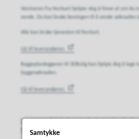
Veiviseren fra Norkart hjelper deg å finne ut om du
sende. Du kan bruke løsningen til å sende søknaden 
Alle kan bruke tjenesten til Norkart.
Gå til leverandøren.
Byggeplanleggeren til 3DBolig kan hjelpe deg å lage t
byggesøknaden.
Gå til leverandøren.
Les mer om digitale tjenester for byggesøknader for
hjemmeside her.
Samtykke