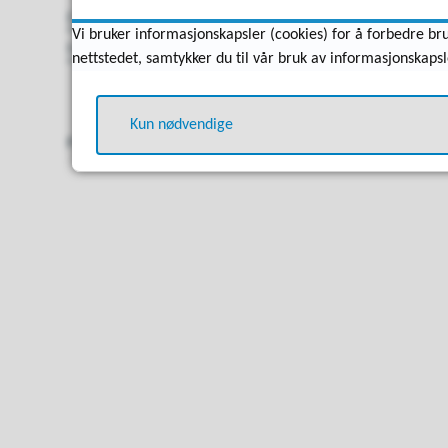
Er du profesjonell søker kan du se hvilke løsninger 
Vi bruker informasjonskapsler (cookies) for å forbedre bru
her.
nettstedet, samtykker du til vår bruk av informasjonskapsl
Kun nødvendige
Publisert av
Janne Iren Bekken
Sist endret
30.07.2026 0