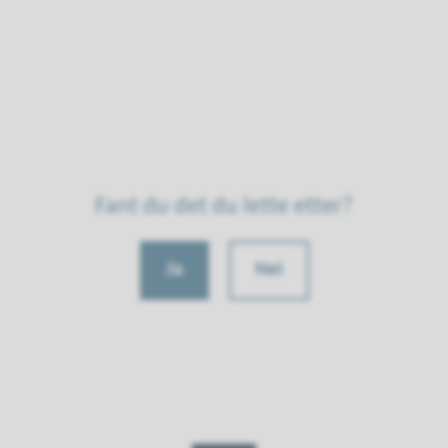
Fant du det du lette etter?
Ja
Nei