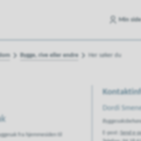
Min sid
ndom
Bygge, rive eller endre
Her søker du
Kontaktin
Dordi Smen
ak
Byggesaksbehan
E-post
Send e-p
yggesak fra hjemmesiden til