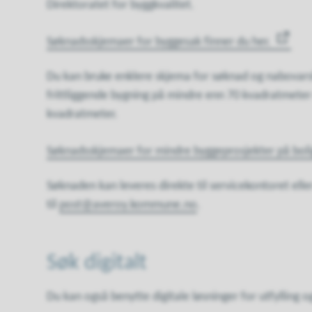
Direktoratet for byggkvalitet.
Søknadsskjemaer for byggesak finner du her.
Du kan bruke enklere skjema for søknad og nabovarsl
frittliggende bygning på mindre enn 70 kvadratmeter 
kvadratmeter.
Søknadsskjemaer for mindre byggeprosjekter på boli
Søknaden kan leveres direkte til servicekontoret elle
til
post@averoy.kommune.no
.
Søk digitalt
Du kan også benytte digitale løsninger for utfylling 