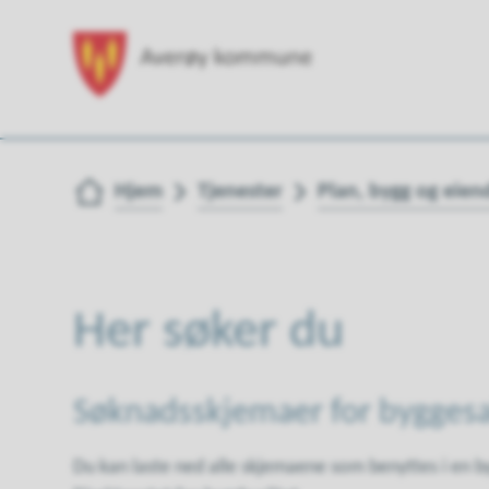
Du er her:
Hjem
Tjenester
Plan, bygg og eie
Her søker du
Søknadsskjemaer for bygges
Du kan laste ned alle skjemaene som benyttes i en b